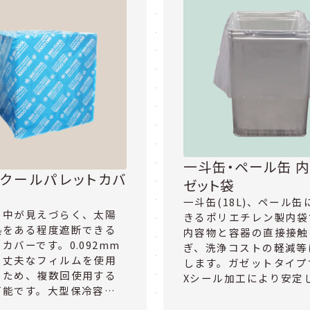
一斗缶・ペール缶 
クールパレットカバ
ゼット袋
一斗缶(18L)、ペール
で中が見えづらく、太陽
きるポリエチレン製内袋
熱をある程度遮断できる
内容物と容器の直接接触
カバーです。0.092mm
ぎ、洗浄コストの軽減等
で丈夫なフィルムを使用
します。ガゼットタイプ
るため、複数回使用する
Xシール加工により安定
可能です。大型保冷容…