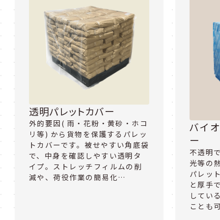
透明パレットカバー
外的要因( 雨・花粉・黄砂・ホコ
バイオ
リ等) から貨物を保護するパレッ
ー
トカバーです。被せやすい角底袋
不透明
で、中身を確認しやすい透明タ
光等の
イプ。ストレッチフィルムの削
パレット
減や、荷役作業の簡易化…
と厚手
してい
ことも