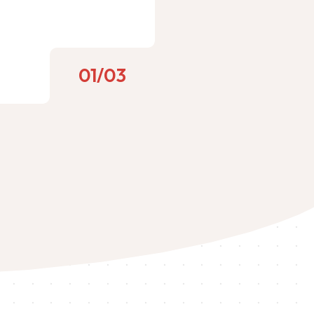
01
/
03