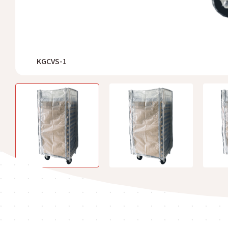
KGCVS-1
KGCVM-1
KGCVL-1