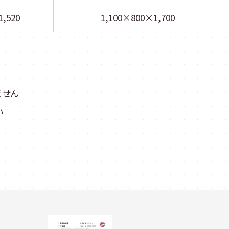
,520
1,100×800×1,700
ません
い