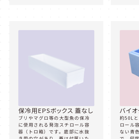
保冷用EPSボックス 蓋なし
バイオ
ブリやマグロ等の大型魚の保冷
約50L
に使用される発泡スチロール容
ロール
器（トロ箱）です。底部に水抜
ない青
き用の穴があり、蓋は付属いた
で、何