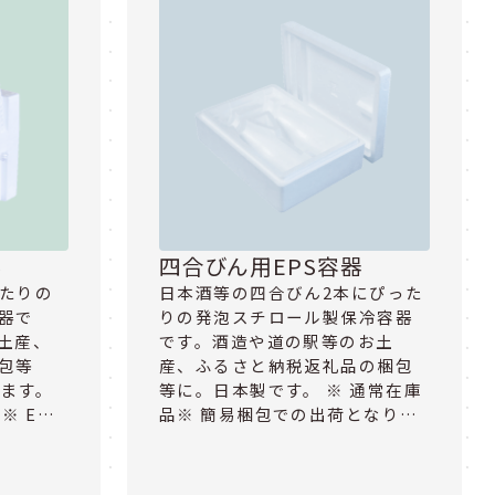
器
四合びん用EPS容器
ったりの
日本酒等の四合びん2本にぴった
器で
りの発泡スチロール製保冷容器
土産、
です。酒造や道の駅等のお土
包等
産、ふるさと納税返礼品の梱包
ります。
等に。日本製です。 ※ 通常在庫
※ E…
品※ 簡易梱包での出荷となり…