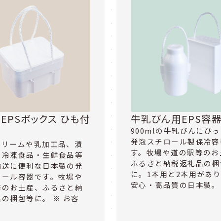
EPSボックス ひも付
牛乳びん用EPS容
900mlの牛乳びんにぴ
発泡スチロール製保冷容
クリームや乳加工品、漬
す。牧場や道の駅等のお
、冷凍食品・生鮮食品等
ふるさと納税返礼品の梱
輸送に便利な日本製の発
に。1本用と2本用があ
ロール容器です。牧場や
安心・高品質の日本製。 
等のお土産、ふるさと納
の梱包等に。 ※ お客